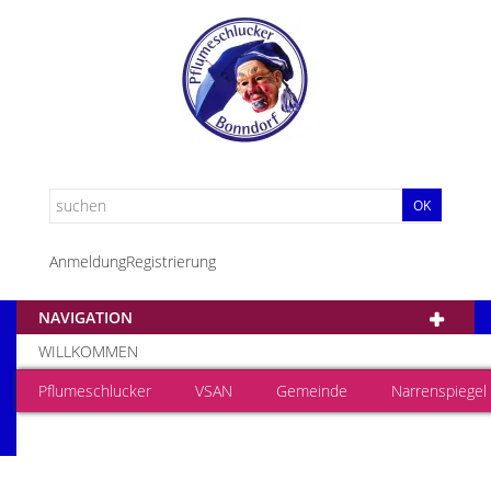
OK
Anmeldung
Registrierung
NAVIGATION
WILLKOMMEN
Pflumeschlucker
VSAN
Gemeinde
Narrenspiegel