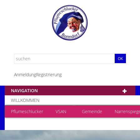
OK
Anmeldung
Registrierung
NAVIGATION
WILLKOMMEN
Pflumeschlucker
VSAN
Gemeinde
Narrenspiege