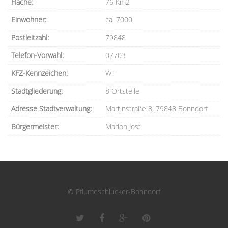
Fläche:
76 Km2
Einwohner:
ca. 7000
Postleitzahl:
79848
Telefon-Vorwahl:
07703
KFZ-Kennzeichen:
WT
Stadtgliederung:
8 Ortsteile
Adresse Stadtverwaltung:
Martinstraße 8, 79848 Bonndorf
Bürgermeister:
Marlon Jost
© Pflumeschlucker-Bonndorf