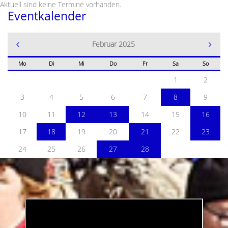
Aktuell sind keine Termine vorhanden.
Eventkalender
Februar 2025
Mo
Di
Mi
Do
Fr
Sa
So
1
2
3
4
5
6
7
8
9
10
11
12
13
14
15
16
17
18
19
20
21
22
23
24
25
26
27
28