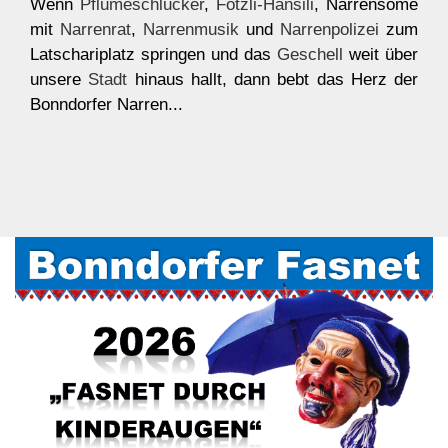
Wenn
Pflumeschlucker
,
Fotzli-Hansili
, Narrensome
mit
Narrenrat
,
Narrenmusik
und
Narrenpolizei
zum
Latschariplatz springen und das
Geschell
weit über
unsere
Stadt
hinaus hallt, dann bebt das Herz der
Bonndorfer Narren...