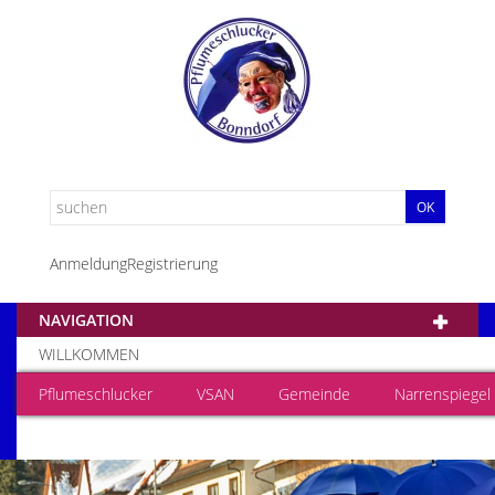
OK
Anmeldung
Registrierung
NAVIGATION
WILLKOMMEN
Pflumeschlucker
VSAN
Gemeinde
Narrenspiegel