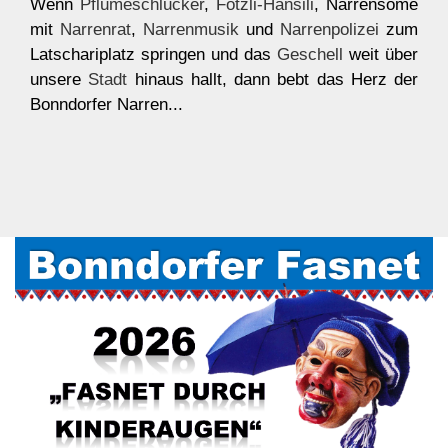
Wenn
Pflumeschlucker
,
Fotzli-Hansili
, Narrensome
mit
Narrenrat
,
Narrenmusik
und
Narrenpolizei
zum
Latschariplatz springen und das
Geschell
weit über
unsere
Stadt
hinaus hallt, dann bebt das Herz der
Bonndorfer Narren...