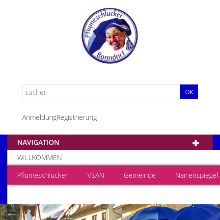
OK
Anmeldung
Registrierung
NAVIGATION
WILLKOMMEN
Pflumeschlucker
VSAN
Gemeinde
Narrenspiegel