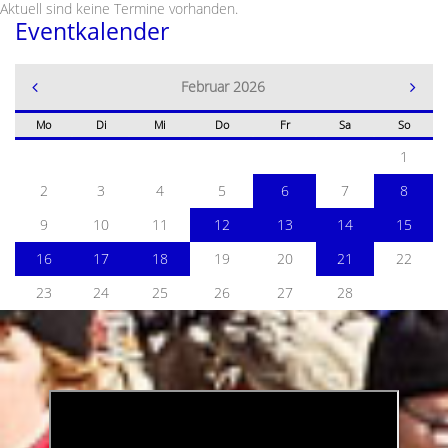
Aktuell sind keine Termine vorhanden.
Eventkalender
Februar 2026
Mo
Di
Mi
Do
Fr
Sa
So
1
2
3
4
5
6
7
8
9
10
11
12
13
14
15
16
17
18
19
20
21
22
23
24
25
26
27
28